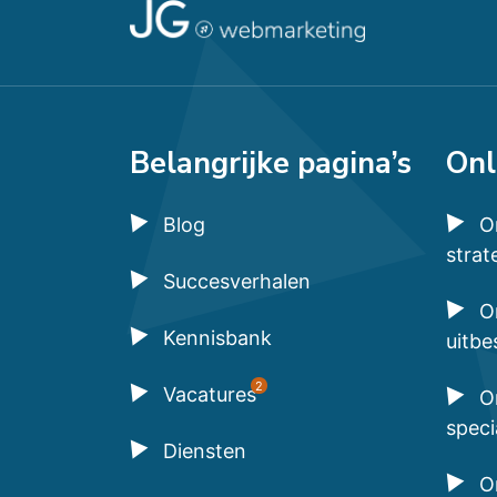
Belangrijke pagina’s
Onl
Blog
O
strat
Succesverhalen
O
Kennisbank
uitbe
2
Vacatures
O
speci
Diensten
O