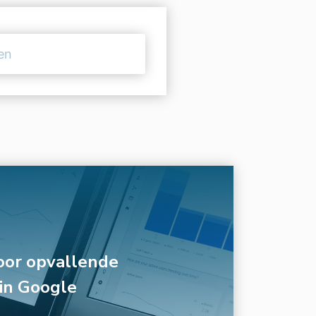
oor opvallende
in Google