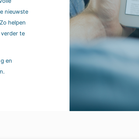
volle
de nieuwste
 Zo helpen
 verder te
ng en
n.