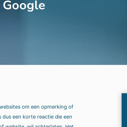
e Google
 websites om een opmerking of
s dus een korte reactie die een
of website, wil achterlaten. Het