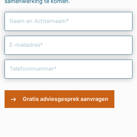
samenwerking te komen.
Naam
en
Achternaam
(Vereist)
E-
mailadres
(Vereist)
Telefoonnummer
(Vereist)