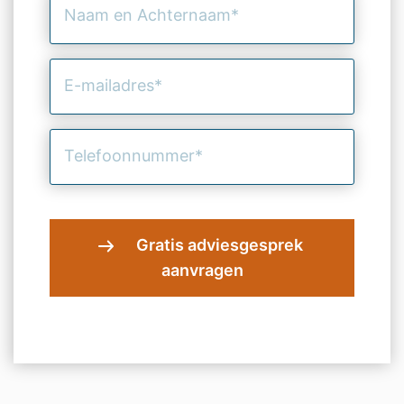
en
Achternaam
(Vereist)
E-
mailadres
(Vereist)
Telefoonnummer
(Vereist)