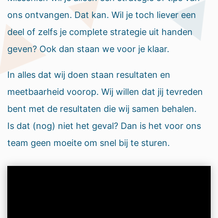
ons ontvangen. Dat kan. Wil je toch liever een
deel of zelfs je complete strategie uit handen
geven? Ook dan staan we voor je klaar.
In alles dat wij doen staan resultaten en
meetbaarheid voorop. Wij willen dat jij tevreden
bent met de resultaten die wij samen behalen.
Is dat (nog) niet het geval? Dan is het voor ons
team geen moeite om snel bij te sturen.