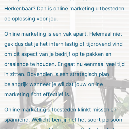
Herkenbaar? Dan is online marketing uitbesteden
de oplossing voor jou.
Online marketing is een vak apart. Helemaal niet
gek dus dat je het intern lastig of tijdrovend vind
om dit aspect van je bedrijf op te pakken en
draaiende te houden. Er gaat nu eenmaal veel tijd
in zitten. Bovendien is een strategisch plan
belangrijk wanneer je wil dat jouw online
marketing écht effectief is.
Online marketing uitbesteden klinkt misschien
spannend. Wellicht ben jij niet het soort persoon