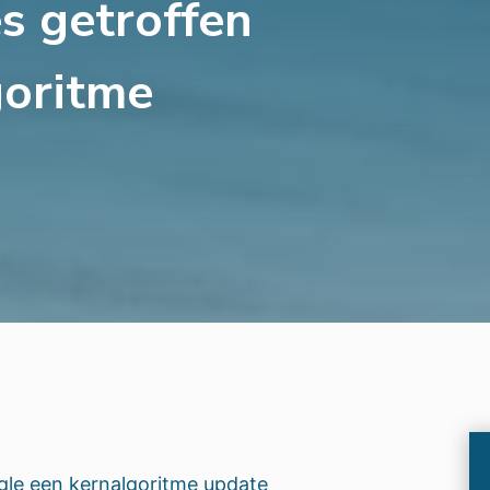
s getroffen
goritme
gle een kernalgoritme update