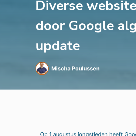
Diverse website
door Google al
update
Mischa Poulussen
Op 1 augustus jongstleden heeft Goo