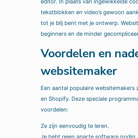
editor. In plaats van ingewikkelde cod
tekstblokken en video’s gewoon aank
tot je blij bent met je ontwerp. Websi
beginners en de minder gecomplicee
Voordelen en nad
websitemaker
Een aantal populaire websitemakers z
en Shopify. Deze speciale programma
voordelen:
Ze zijn eenvoudig te leren.
Je hebt geen aparte software nodig: a