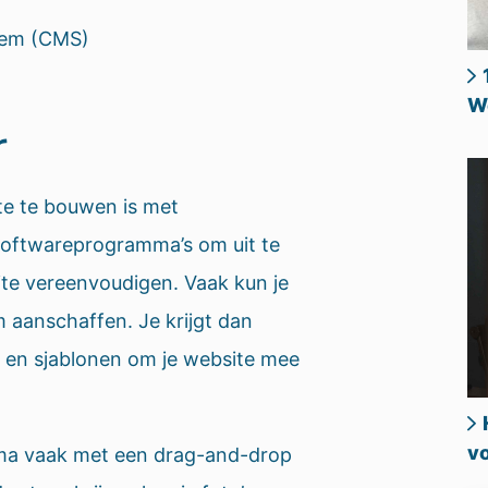
eem (CMS)
W
r
te te bouwen is met
 softwareprogramma’s om uit te
te vereenvoudigen. Vaak kun je
 aanschaffen. Je krijgt dan
 en sjablonen om je website mee
vo
mma vaak met een drag-and-drop