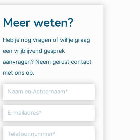
Meer weten?
Heb je nog vragen of wil je graag
een vrijblijvend gesprek
aanvragen? Neem gerust contact
met ons op.
Naam
en
Achternaam
E-
(Vereist)
mailadres
(Vereist)
Telefoonnummer
(Vereist)