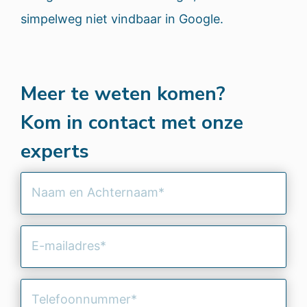
simpelweg niet vindbaar in Google.
Meer te weten komen?
Kom in contact met onze
experts
Naam
en
Achternaam
(Vereist)
E-
mailadres
(Vereist)
Telefoonnummer
(Vereist)