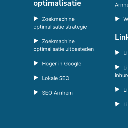
optimalisatie
Arnh
Zoekmachine
W
optimalisatie strategie
Lin
Zoekmachine
optimalisatie uitbesteden
L
Hoger in Google
Li
inhur
Lokale SEO
L
SEO Arnhem
L