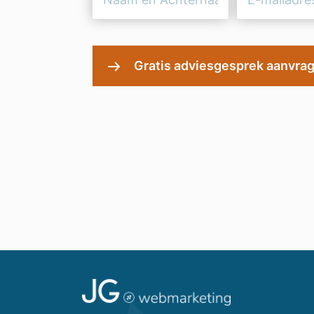
en
mailadres
Achternaam
(Vereist)
(Vereist)