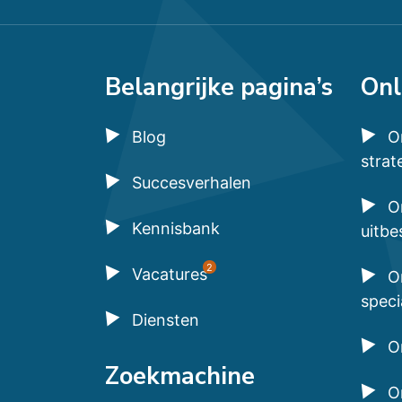
Belangrijke pagina’s
Onl
Blog
O
strat
Succesverhalen
O
Kennisbank
uitbe
2
Vacatures
O
speci
Diensten
O
Zoekmachine
O