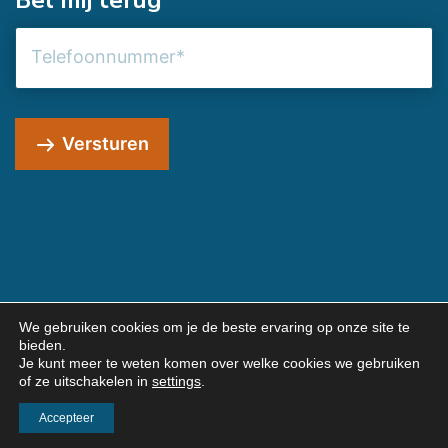
Bel mij terug
Telefoonnummer
Versturen
We gebruiken cookies om je de beste ervaring op onze site te
bieden.
© 2026 JG Webmarketing
Je kunt meer te weten komen over welke cookies we gebruiken
Algemene voorwaarden
Privacybeleid
of ze uitschakelen in
settings
.
Sitemap
Contact
Accepteer