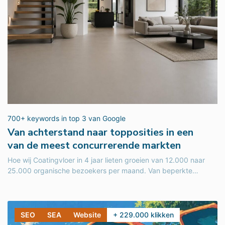
700+ keywords in top 3 van Google
Van achterstand naar topposities in een
van de meest concurrerende markten
Hoe wij Coatingvloer in 4 jaar lieten groeien van 12.000 naar
25.000 organische bezoekers per maand. Van beperkte
zichtbaarheid naar...
SEO
SEA
Website
+ 229.000 klikken