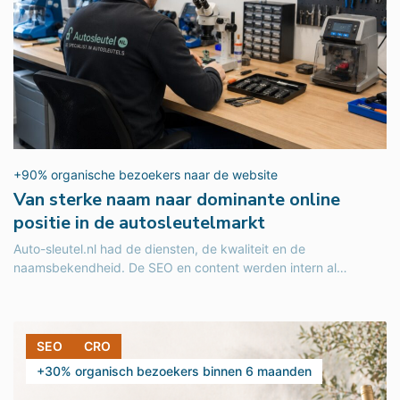
+90% organische bezoekers naar de website
Van sterke naam naar dominante online
positie in de autosleutelmarkt
Auto-sleutel.nl had de diensten, de kwaliteit en de
naamsbekendheid. De SEO en content werden intern al
goed opgepakt. Wat ontbrak...
SEO
CRO
+30% organisch bezoekers binnen 6 maanden