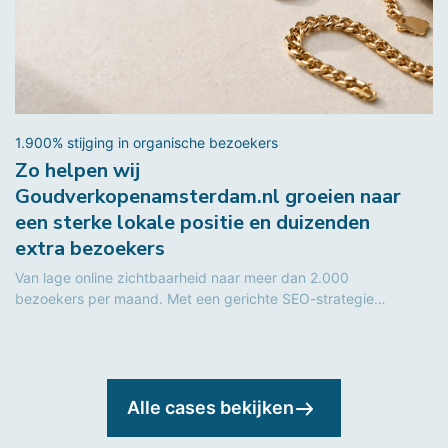
1.900% stijging in organische bezoekers
Zo helpen wij
Goudverkopenamsterdam.nl groeien naar
een sterke lokale positie en duizenden
extra bezoekers
Van lage online zichtbaarheid naar meer dan 2.000
bezoekers per maand. Met een gerichte SEO-strategie
groeide Goudverkopenamsterdam.nl uit tot een...
Alle cases bekijken