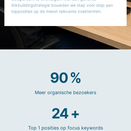
linkbuildingstrategie bouwden we stap voor stap aan
topposities op de meest relevante zoektermen.
90
%
Meer organische bezoekers
25
+
Top 1 posities op focus keywords