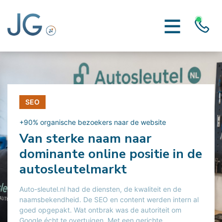
SEO
+90% organische bezoekers naar de website
Van sterke naam naar
dominante online positie in de
autosleutelmarkt
Auto-sleutel.nl had de diensten, de kwaliteit en de
naamsbekendheid. De SEO en content werden intern al
goed opgepakt. Wat ontbrak was de autoriteit om
Google écht te overtuigen. Met een gerichte