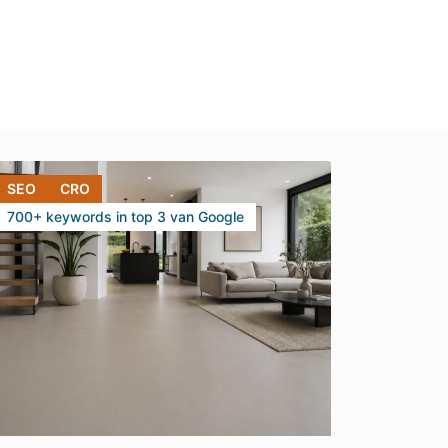
SEO
CRO
700+ keywords in top 3 van Google