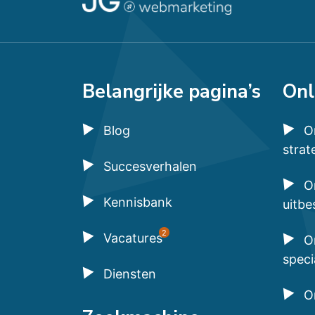
Belangrijke pagina’s
Onl
Blog
O
strat
Succesverhalen
O
Kennisbank
uitbe
2
Vacatures
O
speci
Diensten
O