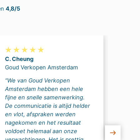
en
4,8/5
C. Cheung
Erik 
Goud Verkopen Amsterdam
Codek
“We van Goud Verkopen
“We w
Amsterdam hebben een hele
dan 1
fijne en snelle samenwerking.
webma
De communicatie is altijd helder
samen
en vlot, afspraken werden
aansp
nagekomen en het resultaat
commu
voldoet helemaal aan onze
we al
verwachtingen. Het is prettig
geboe