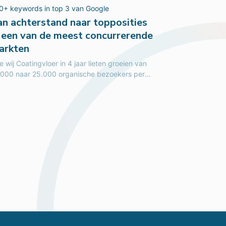
0+ keywords in top 3 van Google
an achterstand naar topposities
n een van de meest concurrerende
arkten
 wij Coatingvloer in 4 jaar lieten groeien van
.000 naar 25.000 organische bezoekers per
and. Van beperkte zichtbaarheid naar...