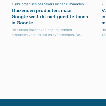
+30% organisch bezoekers binnen 6 maanden
70
Duizenden producten, maar
V
Google wist dit niet goed te tonen
i
in Google
m
De Horeca Bazaar verkoopt duizenden
Hoe
producten voor horeca en evenementen. De
12
producten waren er, maar technische problemen
ma
hielden de groei...