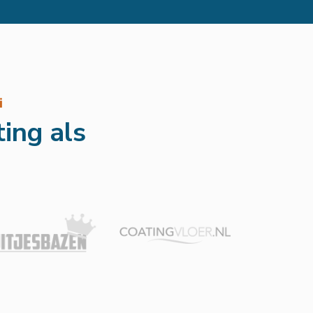
i
ing als