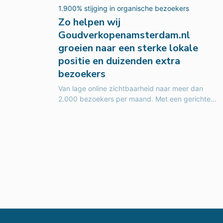
1.900% stijging in organische bezoekers
Zo helpen wij
Goudverkopenamsterdam.nl
groeien naar een sterke lokale
positie en duizenden extra
bezoekers
Van lage online zichtbaarheid naar meer dan
2.000 bezoekers per maand. Met een gerichte
SEO-strategie groeide
Goudverkopenamsterdam.nl uit tot een...