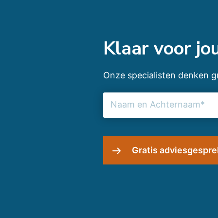
Klaar voor j
Onze specialisten denken gr
Naam
en
Achternaam
(Vereist)