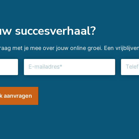
ouw succesverhaal?
aag met je mee over jouw online groei. Een vrijblijven
E-
Telefo
mailadres
(Vereist)
(Vereist)