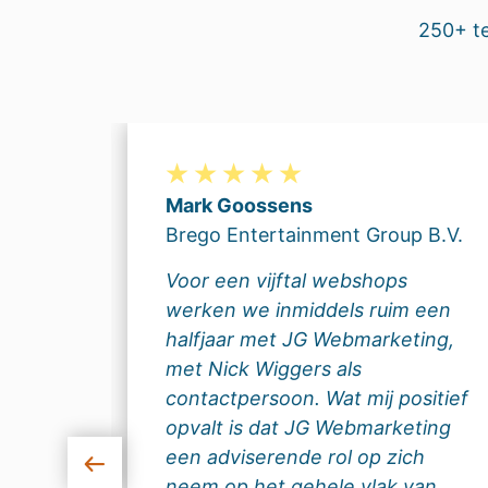
250+ t
Mark Goossens
Brego Entertainment Group B.V.
G
Voor een vijftal webshops
werken we inmiddels ruim een
ar een
halfjaar met JG Webmarketing,
nkzij
met Nick Wiggers als
contactpersoon. Wat mij positief
opvalt is dat JG Webmarketing
een adviserende rol op zich
u
neem op het gehele vlak van