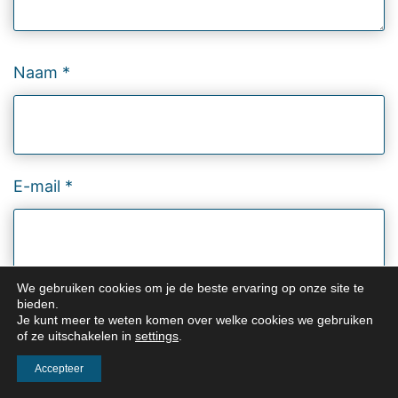
Naam
*
E-mail
*
We gebruiken cookies om je de beste ervaring op onze site te
Site
bieden.
Je kunt meer te weten komen over welke cookies we gebruiken
of ze uitschakelen in
settings
.
Accepteer