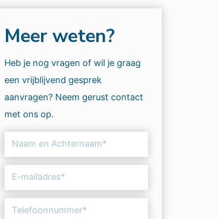
Meer weten?
Heb je nog vragen of wil je graag
een vrijblijvend gesprek
aanvragen? Neem gerust contact
met ons op.
Naam
en
Achternaam
E-
(Vereist)
mailadres
(Vereist)
Telefoonnummer
(Vereist)