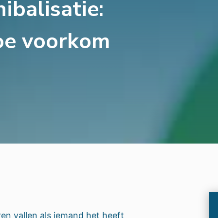
balisatie:
hoe voorkom
en vallen als iemand het heeft