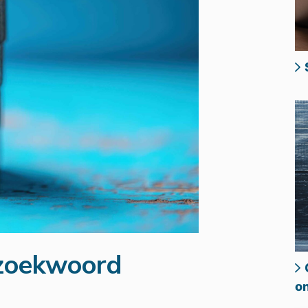
zoekwoord
on