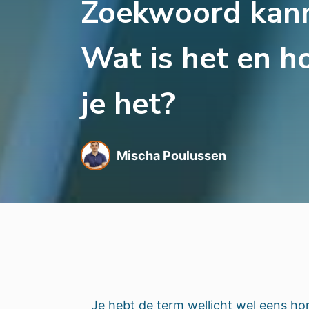
Zoekwoord kanni
Wat is het en 
je het?
Mischa Poulussen
Je hebt de term wellicht wel eens hor