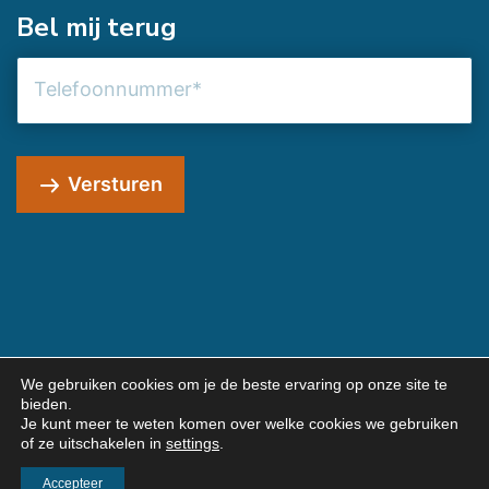
Bel mij terug
Telefoonnummer
Versturen
We gebruiken cookies om je de beste ervaring op onze site te
bieden.
© 2026 JG Webmarketing
Je kunt meer te weten komen over welke cookies we gebruiken
Algemene voorwaarden
Privacybeleid
of ze uitschakelen in
settings
.
Sitemap
Contact
Accepteer