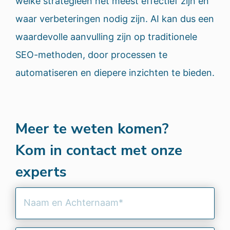
welke strategieën het meest effectief zijn en
waar verbeteringen nodig zijn. AI kan dus een
waardevolle aanvulling zijn op traditionele
SEO-methoden, door processen te
automatiseren en diepere inzichten te bieden.
Meer te weten komen?
Kom in contact met onze
experts
Naam
en
Achternaam