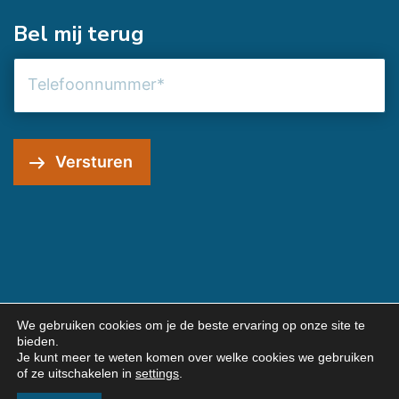
Bel mij terug
Telefoonnummer
Versturen
We gebruiken cookies om je de beste ervaring op onze site te
bieden.
© 2026 JG Webmarketing
Je kunt meer te weten komen over welke cookies we gebruiken
Algemene voorwaarden
Privacybeleid
of ze uitschakelen in
settings
.
Sitemap
Contact