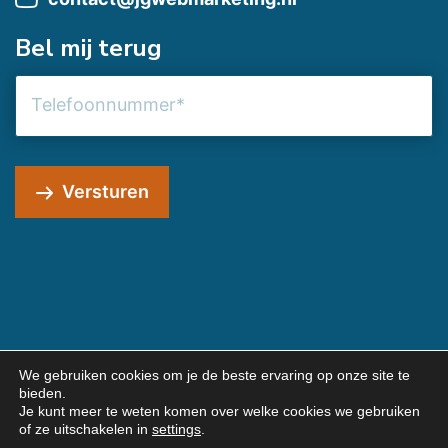
Bel mij terug
Telefoonnummer
Versturen
We gebruiken cookies om je de beste ervaring op onze site te
bieden.
© 2026 JG Webmarketing
Je kunt meer te weten komen over welke cookies we gebruiken
Algemene voorwaarden
Privacybeleid
of ze uitschakelen in
settings
.