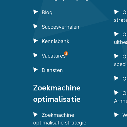
Blog
O
strat
Succesverhalen
O
Kennisbank
uitbe
2
Vacatures
O
speci
Diensten
O
Zoekmachine
O
optimalisatie
Arnh
Zoekmachine
W
optimalisatie strategie