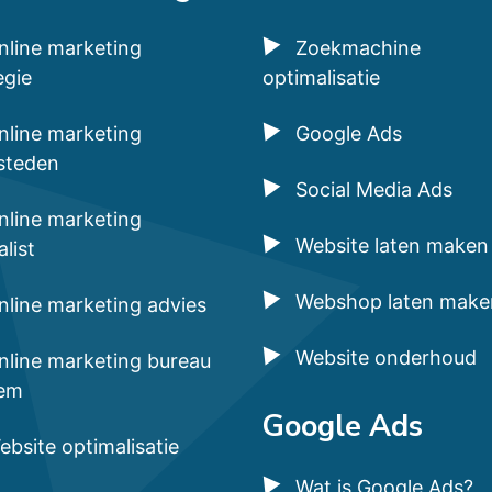
nline marketing
Zoekmachine
egie
optimalisatie
nline marketing
Google Ads
steden
Social Media Ads
nline marketing
Website laten maken
alist
Webshop laten make
nline marketing advies
Website onderhoud
nline marketing bureau
em
Google Ads
ebsite optimalisatie
Wat is Google Ads?