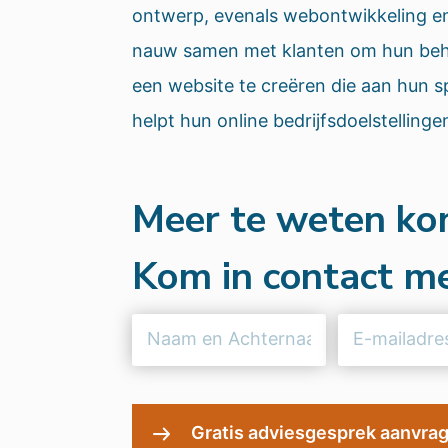
ontwerp, evenals webontwikkeling en
nauw samen met klanten om hun beho
een website te creëren die aan hun s
helpt hun online bedrijfsdoelstellinge
Meer te weten k
Kom in contact me
Naam
E-
en
mailadres
Achternaam
(Vereist)
(Vereist)