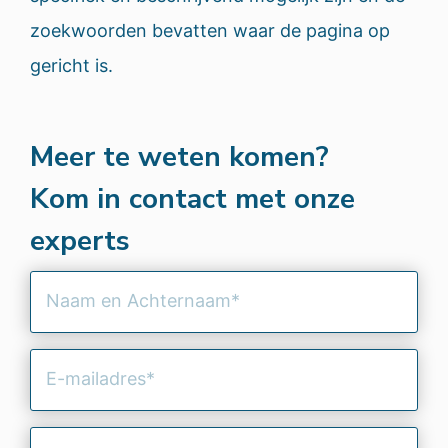
zoekwoorden bevatten waar de pagina op
gericht is.
Meer te weten komen?
Kom in contact met onze
experts
Naam
en
Achternaam
(Vereist)
E-
mailadres
(Vereist)
Telefoonnummer