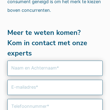
consument geneigd is om het merk te kiezen
boven concurrenten.
Meer te weten komen?
Kom in contact met onze
experts
Naam
en
Achternaam
(Vereist)
E-
mailadres
(Vereist)
Telefoonnummer
(Vereist)